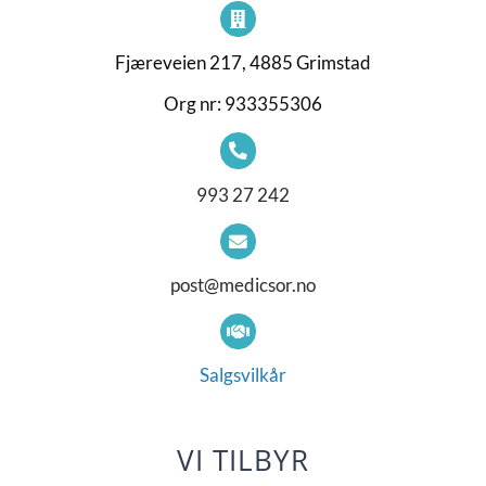
Fjæreveien 217, 4885 Grimstad
Org nr: 933355306
993 27 242
post@medicsor.no
Salgsvilkår
VI TILBYR