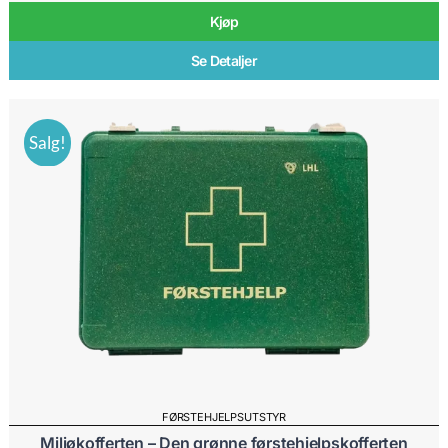
Kjøp
Se Detaljer
Salg!
FØRSTEHJELPSUTSTYR
Miljøkofferten – Den grønne førstehjelpskofferten