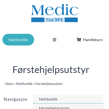
Skip
to
content
Nettbutikk
Handlekurv
Toggle
Navigation
Tjenester
Førstehjelpsutstyr
Om oss
Hjem
»
Nettbutikk
»
Førstehjelpsutstyr
Kurs
Navigasjon
Nettbutikk
Aktuelt
Førstehjelpsutstyr