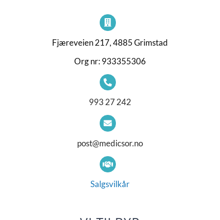
Fjæreveien 217, 4885 Grimstad
Org nr: 933355306
993 27 242
post@medicsor.no
Salgsvilkår