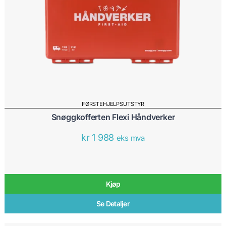
FØRSTEHJELPSUTSTYR
Snøggkofferten Flexi Håndverker
kr
1 988
eks mva
Kjøp
Se Detaljer