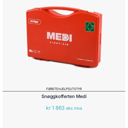
FØRSTEHJELPSUTSTYR
Snøggkofferten Medi
kr
1 863
eks mva