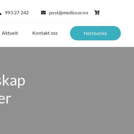
993 27 242
post@medicsor.no
Aktuelt
Kontakt oss
Nettbutikk
skap
er