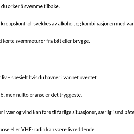
n du orker å svømme tilbake.
 kroppskontroll svekkes av alkohol, og kombinasjonen med va
d korte svømmeturer fra båt eller brygge.
liv – spesielt hvis du havner i vannet uventet.
,8, men nulltoleranse er det tryggeste.
i vær og vind kan føre til farlige situasjoner, særlig i små båte
 pose eller VHF-radio kan være livreddende.