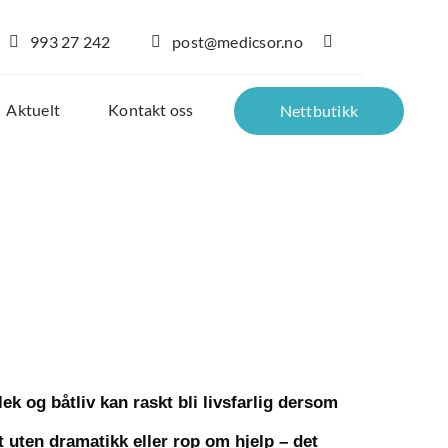
993 27 242
post@medicsor.no
Aktuelt
Kontakt oss
Nettbutikk
k og båtliv kan raskt bli livsfarlig dersom
t uten dramatikk eller rop om hjelp – det