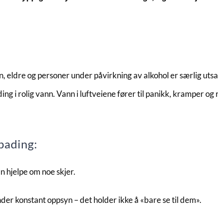
eldre og personer under påvirkning av alkohol er særlig utsat
ing i rolig vann. Vann i luftveiene fører til panikk, kramper og
bading:
n hjelpe om noe skjer.
er konstant oppsyn – det holder ikke å «bare se til dem».