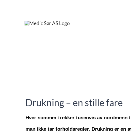
Skip
to
content
Drukning – en stille fare
Hver sommer trekker tusenvis av nordmenn til 
man ikke tar forholdsregler. Drukning er en a