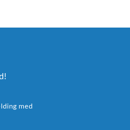
d!
elding med