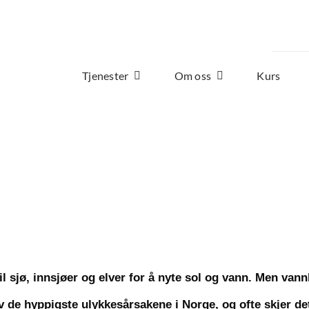
Tjenester
Om oss
Kurs
sjø, innsjøer og elver for å nyte sol og vann. Men vannle
v de hyppigste ulykkesårsakene i Norge, og ofte skjer de