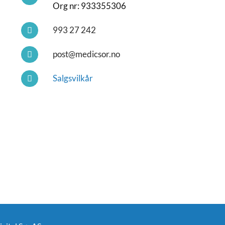
Org nr: 933355306
993 27 242
post@medicsor.no
Salgsvilkår