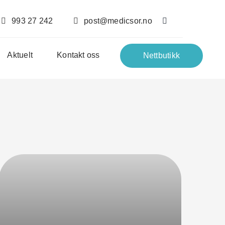
993 27 242
post@medicsor.no
Aktuelt
Kontakt oss
Nettbutikk