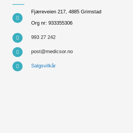
Fjæreveien 217, 4885 Grimstad
Org nr: 933355306
993 27 242
post@medicsor.no
Salgsvilkår