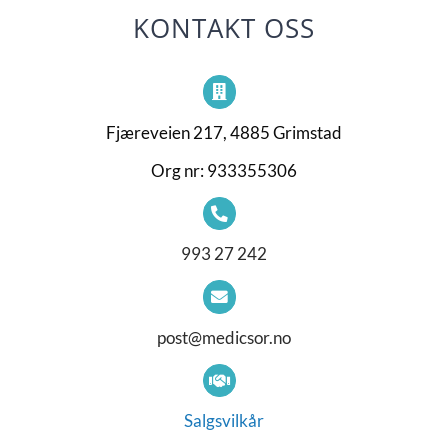
KONTAKT OSS
Fjæreveien 217, 4885 Grimstad
Org nr: 933355306
993 27 242
post@medicsor.no
Salgsvilkår