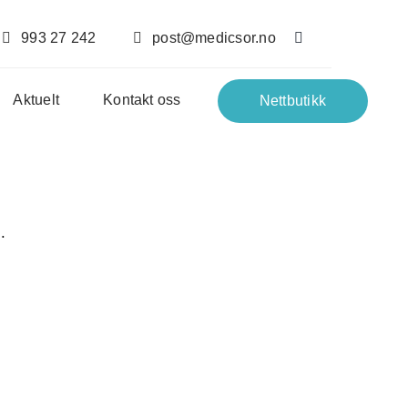
993 27 242
post@medicsor.no
Aktuelt
Kontakt oss
Nettbutikk
.