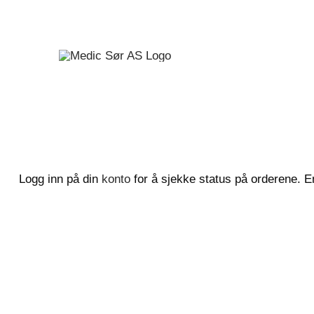
Skip
to
content
Logg inn på din
konto
for å sjekke status på orderene. En