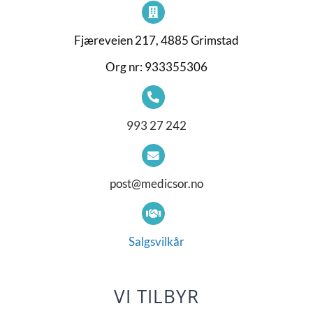
Fjæreveien 217, 4885 Grimstad
Org nr: 933355306
993 27 242
post@medicsor.no
Salgsvilkår
VI TILBYR