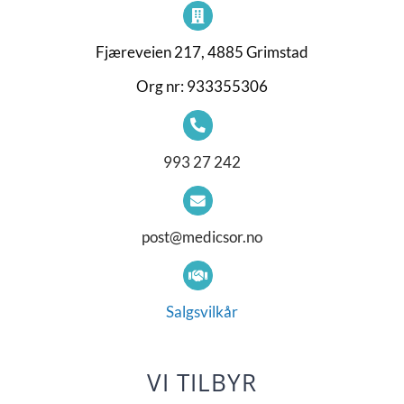
Fjæreveien 217, 4885 Grimstad
Org nr: 933355306
993 27 242
post@medicsor.no
Salgsvilkår
VI TILBYR