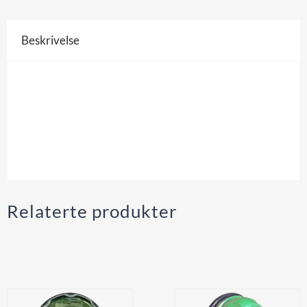
Beskrivelse
Elektroder til Mindray Beneheart D1 hjertestarter.
Elektrodene passer også som alternativ til Mindray
BeneHeart C-series, D3 og D6
Holdbarhet cirka +/- 2år
Relaterte produkter