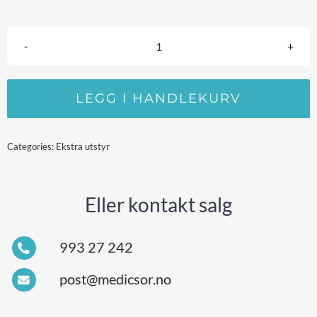
Mindray
D1
LEGG I HANDLEKURV
elektroder
(MR60)
Categories:
Ekstra utstyr
antall
Eller kontakt salg
993 27 242
post@medicsor.no