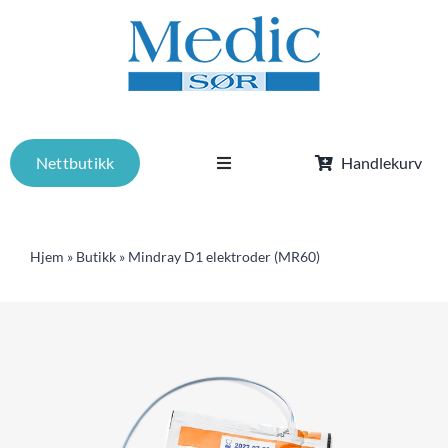
Skip
to
content
Nettbutikk
Handlekurv
Toggle
Navigation
Tjenester
Hjem
»
Butikk
»
Mindray D1 elektroder (MR60)
Om oss
Kurs
Aktuelt