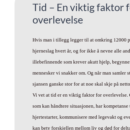
Tid – En viktig faktor 
overlevelse
Hvis man i tillegg legger til at omkring 12000
hjerneslag hvert år, og for ikke å nevne alle an
illebefinnende som krever akutt hjelp, begynne
mennesker vi snakker om. Og når man samler st
sjansen ganske stor for at noe skal skje på nett
Vi vet at tid er en viktig faktor for overlevelse.
som kan håndtere situasjonen, har kompetanse t
hjertestarter, kommunisere med legevakt og eve
kan bety forskjellen mellom liv og død for delt