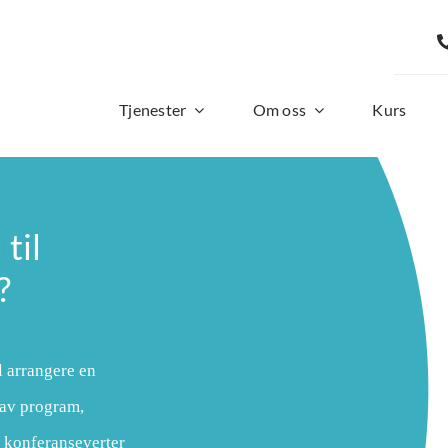
Tjenester
Om oss
Kurs
til
?
l arrangere en
 av program,
, konferanseverter