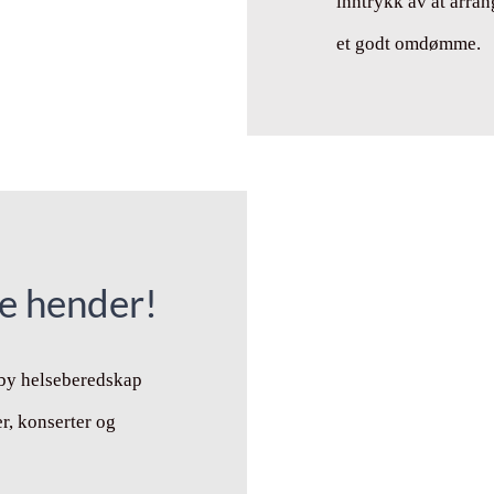
inntrykk av at arran
et godt omdømme.
ge hender!
lby helseberedskap
r, konserter og