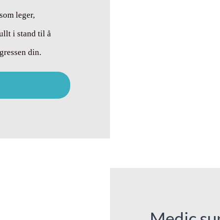
 som leger,
lt i stand til å
gressen din.
Medic su