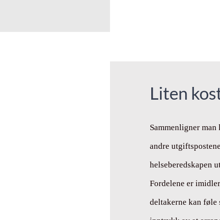
Liten kos
Sammenligner man k
andre utgiftspostene
helseberedskapen utg
Fordelene er imidle
deltakerne kan føle