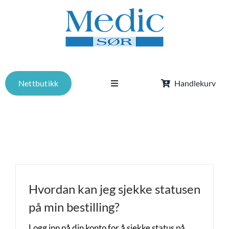
Skip
to
content
Nettbutikk
Handlekurv
Toggle
Navigation
Tjenester
Om oss
Kurs
Hvordan kan jeg sjekke statusen
på min bestilling?
Aktuelt
Logg inn på din konto for å sjekke status på