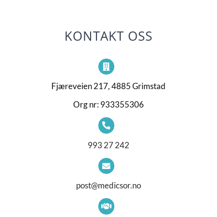
KONTAKT OSS
Fjæreveien 217, 4885 Grimstad
Org nr: 933355306
993 27 242
post@medicsor.no