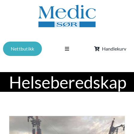
Skip
to
content
Nettbutikk
Handlekurv
Toggle
Navigation
Tjenester
Helseberedskap
Om oss
Kurs
Aktuelt